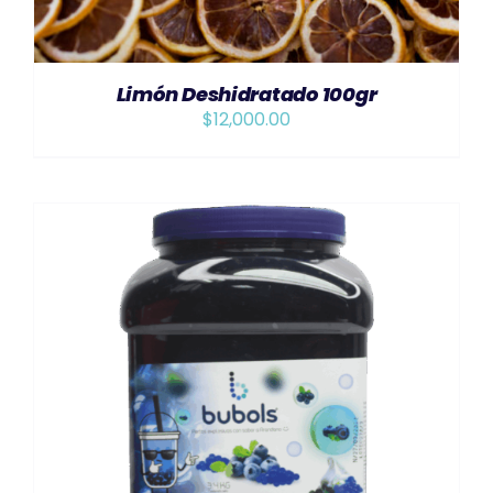
Limón Deshidratado 100gr
$
12,000.00
AÑADIR AL CARRITO
/
DETAILS