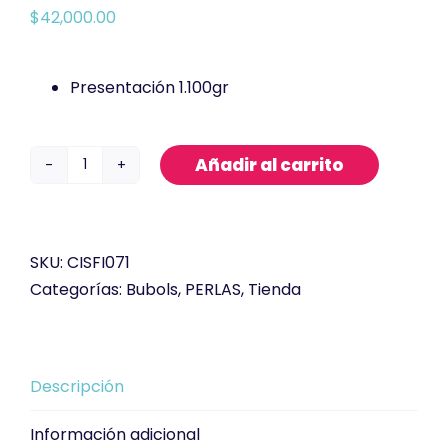
$
42,000.00
Presentación 1.100gr
Añadir al carrito
Perlas
Explosivas
1.100gr
Blueberry
SKU:
CISFI071
cantidad
Categorías:
Bubols
,
PERLAS
,
Tienda
Descripción
Información adicional