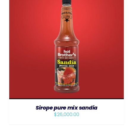
AÑADIR AL CARRITO
/
DETAILS
Sirope pure mix sandía
$
26,000.00