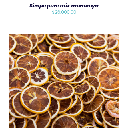
Sirope pure mix maracuya
$
26,000.00
AÑADIR AL CARRITO
/
DETAILS