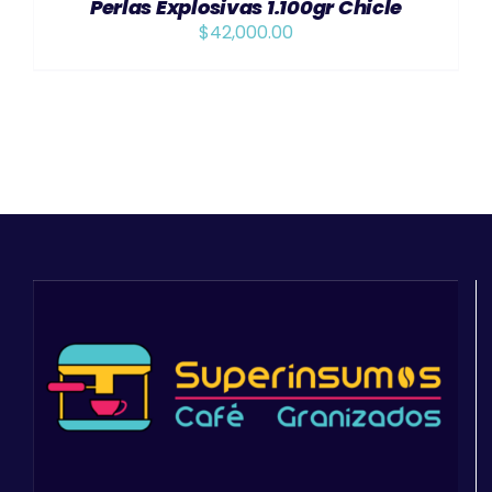
Perlas Explosivas 1.100gr Chicle
$
42,000.00