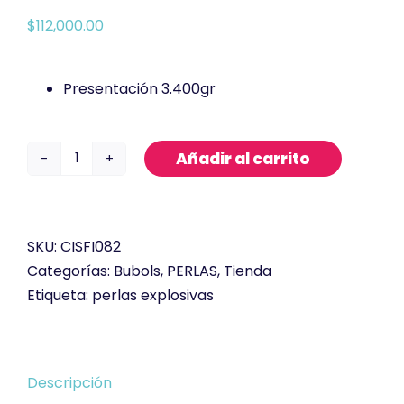
$
112,000.00
Presentación 3.400gr
Añadir al carrito
Perlas
Explosivas
3.400gr
Manzana
SKU:
CISFI082
verde
Categorías:
Bubols
,
PERLAS
,
Tienda
cantidad
Etiqueta:
perlas explosivas
Descripción