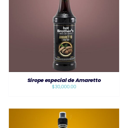
AÑADIR AL CARRITO
/
DETAILS
Sirope especial de Amaretto
$
30,000.00