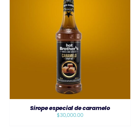
AÑADIR AL CARRITO
/
DETAILS
Sirope especial de caramelo
$
30,000.00