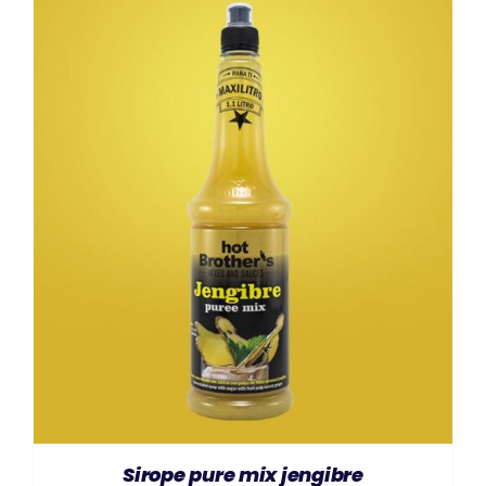
AÑADIR AL CARRITO
/
DETAILS
Sirope pure mix jengibre