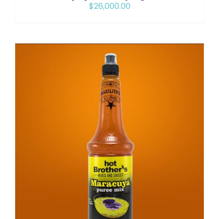
$
26,000.00
AÑADIR AL CARRITO
/
DETAILS