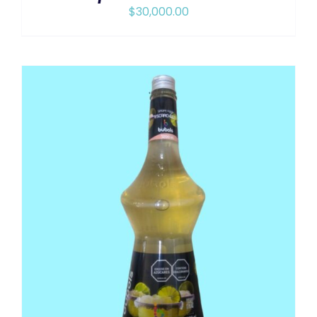
$
30,000.00
AÑADIR AL CARRITO
/
DETAILS