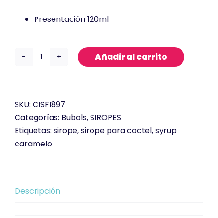
Presentación 120ml
Añadir al carrito
Sirope
de
Limón
cantidad
SKU:
CISFI897
Categorías:
Bubols
,
SIROPES
Etiquetas:
sirope
,
sirope para coctel
,
syrup
caramelo
Descripción