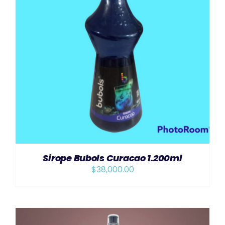
AÑADIR AL CARRITO
/
DETAILS
Sirope Bubols Curacao 1.200ml
$
38,000.00