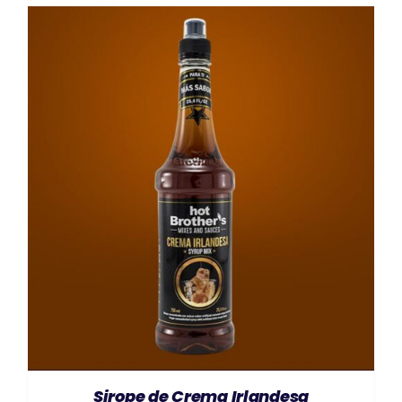
AÑADIR AL CARRITO
/
DETAILS
Sirope de Crema Irlandesa