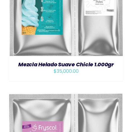
AÑADIR AL CARRITO
/
DETAILS
Mezcla Helado Suave Chicle 1.000gr
$
35,000.00