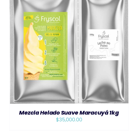
AÑADIR AL CARRITO
/
DETAILS
Mezcla Helado Suave Maracuyá 1kg
$
35,000.00