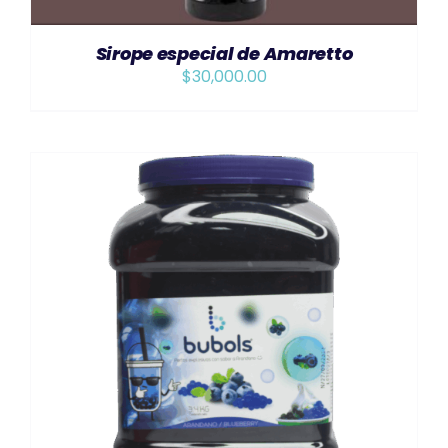
Sirope especial de Amaretto
$
30,000.00
AÑADIR AL CARRITO
/
DETAILS