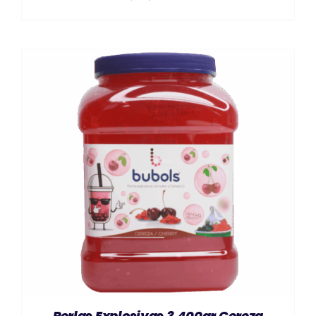
AÑADIR AL CARRITO
/
DETAILS
Perlas Explosivas 3.400gr Cereza